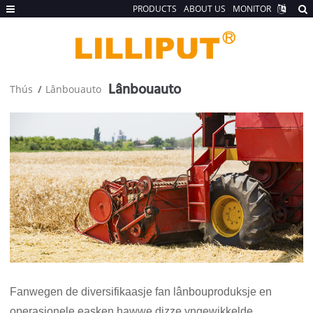
PRODUCTS
ABOUT US
MONITOR
Lânbouauto
Thús
Lânbouauto
Fanwegen de diversifikaasje fan lânbouproduksje en
operasjonele easken hawwe dizze yngewikkelde