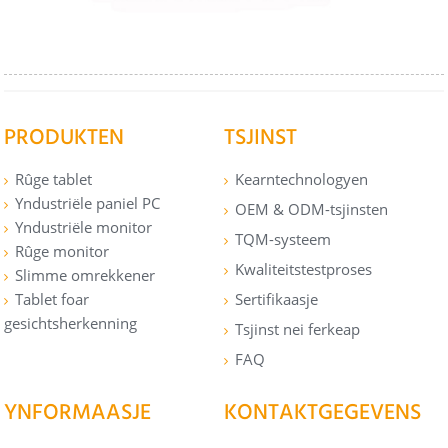
PRODUKTEN
TSJINST
Rûge tablet
Kearntechnologyen
Yndustriële paniel PC
OEM & ODM-tsjinsten
Yndustriële monitor
TQM-systeem
Rûge monitor
Kwaliteitstestproses
Slimme omrekkener
Tablet foar
Sertifikaasje
gesichtsherkenning
Tsjinst nei ferkeap
FAQ
YNFORMAASJE
KONTAKTGEGEVENS