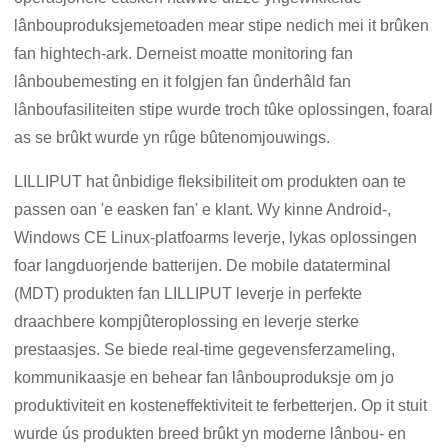
lânbouproduksjemetoaden mear stipe nedich mei it brûken
fan hightech-ark. Derneist moatte monitoring fan
lânboubemesting en it folgjen fan ûnderhâld fan
lânboufasiliteiten stipe wurde troch tûke oplossingen, foaral
as se brûkt wurde yn rûge bûtenomjouwings.
LILLIPUT hat ûnbidige fleksibiliteit om produkten oan te
passen oan 'e easken fan' e klant. Wy kinne Android-,
Windows CE Linux-platfoarms leverje, lykas oplossingen
foar langduorjende batterijen. De mobile dataterminal
(MDT) produkten fan LILLIPUT leverje in perfekte
draachbere kompjûteroplossing en leverje sterke
prestaasjes. Se biede real-time gegevensferzameling,
kommunikaasje en behear fan lânbouproduksje om jo
produktiviteit en kosteneffektiviteit te ferbetterjen. Op it stuit
wurde ús produkten breed brûkt yn moderne lânbou- en