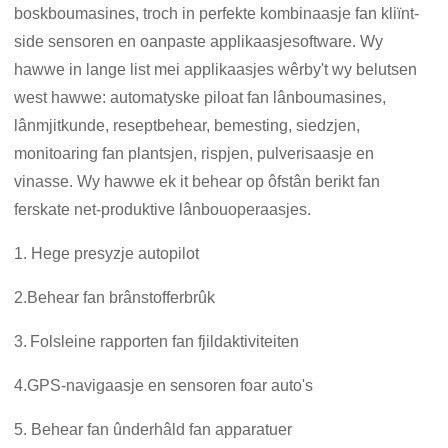
boskboumasines, troch in perfekte kombinaasje fan kliïnt-
side sensoren en oanpaste applikaasjesoftware. Wy
hawwe in lange list mei applikaasjes wêrby't wy belutsen
west hawwe: automatyske piloat fan lânboumasines,
lânmjitkunde, reseptbehear, bemesting, siedzjen,
monitoaring fan plantsjen, rispjen, pulverisaasje en
vinasse. Wy hawwe ek it behear op ôfstân berikt fan
ferskate net-produktive lânbouoperaasjes.
1. Hege presyzje autopilot
2.
Behear fan brânstofferbrûk
3.
Folsleine rapporten fan fjildaktiviteiten
4.
GPS-navigaasje en sensoren foar auto's
5. Behear fan ûnderhâld fan apparatuer