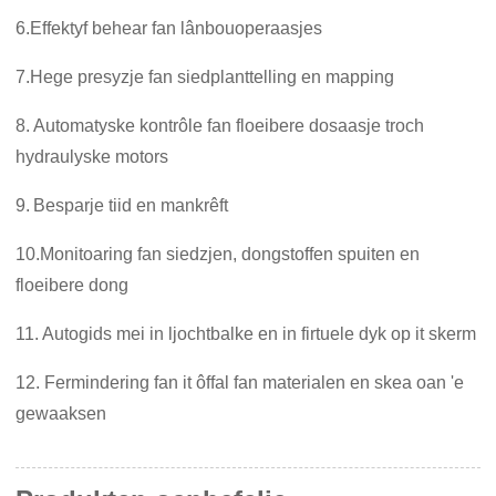
6.
Effektyf behear fan lânbouoperaasjes
7.
Hege presyzje fan siedplanttelling en mapping
8. Automatyske kontrôle fan floeibere dosaasje troch
hydraulyske motors
9.
Besparje tiid en mankrêft
10.
Monitoaring fan siedzjen, dongstoffen spuiten en
floeibere dong
11. Autogids mei in ljochtbalke en in firtuele dyk op it skerm
1
2. Fermindering fan it ôffal fan materialen en skea oan 'e
gewaaksen