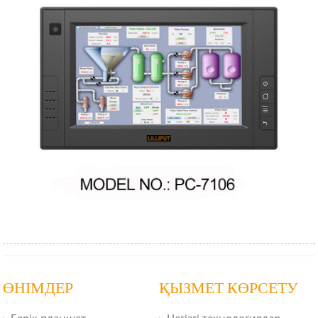
ӨНІМДЕР
ҚЫЗМЕТ КӨРСЕТУ
Берік планшет
Негізгі технологиялар