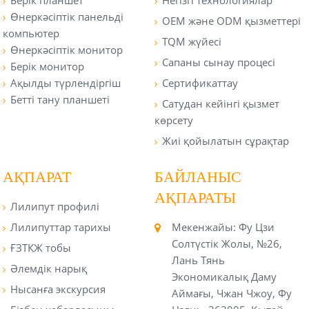
Өнеркәсіптік панельді
OEM және ODM қызметтері
компьютер
TQM жүйесі
Өнеркәсіптік монитор
Сапаны сынау процесі
Берік монитор
Ақылды түрлендіргіш
Сертификаттау
Бетті тану планшеті
Сатудан кейінгі қызмет
көрсету
Жиі қойылатын сұрақтар
АҚПАРАТ
БАЙЛАНЫС
АҚПАРАТЫ
Лилипут профилі
Лилипуттар тарихы
Мекенжайы: Фу Цзи
Солтүстік Жолы, №26,
ҒЗТКЖ тобы
Лань Тянь
Әлемдік нарық
Экономикалық Даму
Нысанға экскурсия
Аймағы, Чжан Чжоу, Фу