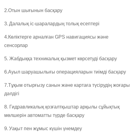
2.
Отын шығынын басқару
3.
Далалық іс-шаралардың толық есептері
4.
Көліктерге арналған GPS навигациясы және
сенсорлар
5. Жабдыққа техникалық қызмет көрсетуді басқару
6.
Ауыл шаруашылығы операцияларын тиімді басқару
7.
Тұқым отырғызу санын және картаға түсірудің жоғары
дәлдігі
8. Гидравликалық қозғалтқыштар арқылы сұйықтық
мөлшерін автоматты түрде басқару
9.
Уақыт пен жұмыс күшін үнемдеу