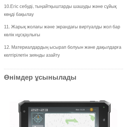
10.
Егіс себуді, тыңайтқыштарды шашуды және сұйық
көңді бақылау
11. Жарық жолағы және экрандағы виртуалды жол бар
көлік нұсқаулығы
1
2. Материалдардың ысырап болуын және дақылдарға
келтірілетін зиянды азайту
Өнімдер ұсынылады