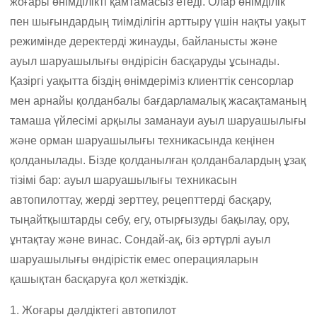
жоғары өнімділікті қамтамасыз етеді. Олар өнімділік
пен шығындардың тиімділігін арттыру үшін нақты уақыт
режимінде деректерді жинауды, байланысты және
ауыл шаруашылығы өндірісін басқаруды ұсынады.
Қазіргі уақытта біздің өнімдеріміз клиенттік сенсорлар
мен арнайы қолданбалы бағдарламалық жасақтаманың
тамаша үйлесімі арқылы заманауи ауыл шаруашылығы
және орман шаруашылығы техникасында кеңінен
қолданылады. Бізде қолданылған қолданбалардың ұзақ
тізімі бар: ауыл шаруашылығы техникасын
автопилоттау, жерді зерттеу, рецепттерді басқару,
тыңайтқыштарды себу, егу, отырғызуды бақылау, ору,
ұнтақтау және винас. Сондай-ақ, біз әртүрлі ауыл
шаруашылығы өндірістік емес операцияларын
қашықтан басқаруға қол жеткіздік.
1. Жоғары дәлдіктегі автопилот