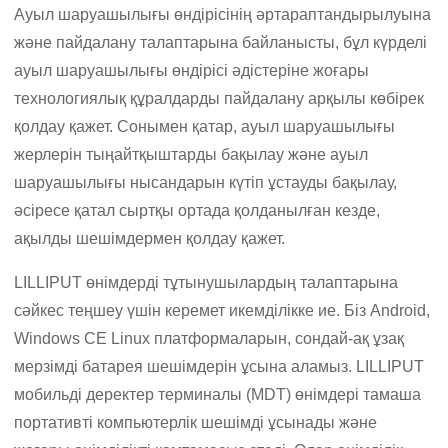
Ауыл шаруашылығы өндірісінің әртараптандырылуына
және пайдалану талаптарына байланысты, бұл күрделі
ауыл шаруашылығы өндірісі әдістеріне жоғары
технологиялық құралдарды пайдалану арқылы көбірек
қолдау қажет. Сонымен қатар, ауыл шаруашылығы
жерлерін тыңайтқыштарды бақылау және ауыл
шаруашылығы нысандарын күтіп ұстауды бақылау,
әсіресе қатал сыртқы ортада қолданылған кезде,
ақылды шешімдермен қолдау қажет.
LILLIPUT өнімдерді тұтынушылардың талаптарына
сәйкес теңшеу үшін керемет икемділікке ие. Біз Android,
Windows CE Linux платформаларын, сондай-ақ ұзақ
мерзімді батарея шешімдерін ұсына аламыз. LILLIPUT
мобильді деректер терминалы (MDT) өнімдері тамаша
портативті компьютерлік шешімді ұсынады және