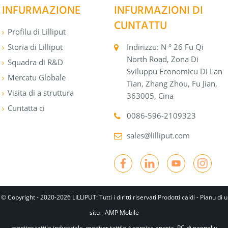
INFURMAZIONE
INFURMAZIONI DI
CUNTATTU
Profilu di Lilliput
Storia di Lilliput
Indirizzu: N ° 26 Fu Qi
North Road, Zona Di
Squadra di R&D
Sviluppu Economicu Di Lan
Mercatu Globale
Tian, ​​Zhang Zhou, Fu Jian,
Visita di a struttura
363005, Cina
Cuntatta ci
0086-596-2109323
sales@lilliput.com
© Copyright - 2020-2026 LILLIPUT: Tutti i diritti riservati.
Prodotti caldi
-
Pianu di u
situ
-
AMP Mobile
monitor tattile industriale
,
monitor tattile à cornice aperta
,
PC di pannellu