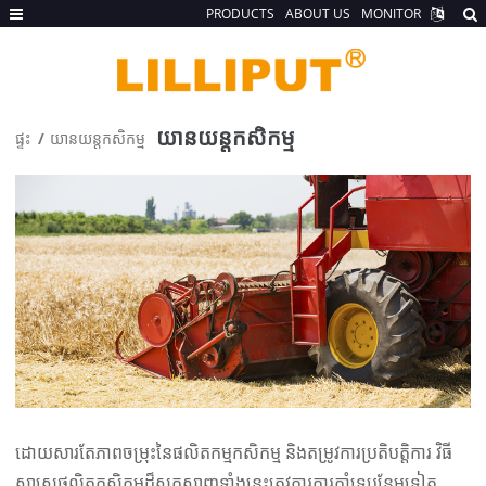
PRODUCTS
ABOUT US
MONITOR
យានយន្តកសិកម្ម
ផ្ទះ
យានយន្តកសិកម្ម
ដោយសារតែភាពចម្រុះនៃផលិតកម្មកសិកម្ម និងតម្រូវការប្រតិបត្តិការ វិធី
សាស្រ្តផលិតកសិកម្មដ៏ស្មុគស្មាញទាំងនេះត្រូវការការគាំទ្របន្ថែមទៀត