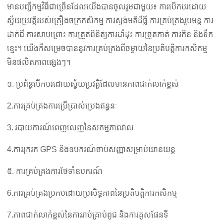
មានបញ្ជីកម្មវិធីជាច្រើនដែលយើងបានចូលរួមជាមួយ៖ ការបើកបរដោយ
ស្វ័យប្រវត្តិរបស់គ្រឿងចក្រកសិកម្ម ការស្ទង់មតិដីធ្លី ការគ្រប់គ្រងរូបមន្ត ការ
ដាក់ជី ការសាបព្រោះ ការត្រួតពិនិត្យការដាំដុះ ការច្រូតកាត់ ការកិន និងទឹក
ខ្មេះ។ យើងក៏សម្រេចបាននូវការគ្រប់គ្រងពីចម្ងាយនៃប្រតិបត្តិការកសិកម្ម
មិនផលិតភាពផ្សេងៗ។
១. ប្រព័ន្ធបើកបរដោយស្វ័យប្រវត្តិដែលមានភាពជាក់លាក់ខ្ពស់
2.
ការគ្រប់គ្រងការប្រើប្រាស់ប្រេងឥន្ធនៈ
3.
របាយការណ៍ពេញលេញនៃសកម្មភាពវាល
4.
ការរុករក GPS និងឧបករណ៍ចាប់សញ្ញាសម្រាប់យានយន្ត
៥. ការគ្រប់គ្រងការថែទាំឧបករណ៍
6.
ការគ្រប់គ្រងប្រកបដោយប្រសិទ្ធភាពនៃប្រតិបត្តិការកសិកម្ម
7.
ភាពជាក់លាក់ខ្ពស់នៃការរាប់គ្រាប់ពូជ និងការគូសផែនទី