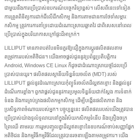
ជាមួយនឹងការប្រើប្រាស់ឧបករណ៍បច្ចេកវិទ្យាខ្ពស់។ លើសពីនេះទៅទៀត
ការត្រួតពិនិត្យការដាក់ជីលើដីកសិកម្ម និងការតាមដានការថែទាំសម្ភារៈ
កសិកម្ម ត្រូវការការគាំទ្រដោយដំណោះស្រាយឆ្លាតវៃ ជាពិសេសនៅពេល
ប្រើប្រាស់ក្នុងបរិយាកាសក្រៅផ្ទះដ៏អាក្រក់។
LILLIPUT មានភាពបត់បែនមិនគួរឱ្យជឿក្នុងការប្ដូរផលិតផលតាម
តម្រូវការរបស់អតិថិជន។ យើងអាចផ្តល់ជូននូវប្រព័ន្ធប្រតិបត្តិការ
Android, Windows CE Linux ក៏ដូចជាដំណោះស្រាយថ្មដែលប្រើ
ប្រាស់បានយូរ។ ផលិតផលស្ថានីយទិន្នន័យចល័ត (MDT) របស់
LILLIPUT ផ្តល់នូវដំណោះស្រាយកុំព្យូទ័រចល័តដ៏ល្អឥតខ្ចោះ និងផ្តល់នូវ
ដំណើរការខ្លាំង។ ពួកវាផ្តល់ជូននូវការប្រមូលទិន្នន័យជាក់ស្តែង ការទំនាក់
ទំនង និងការគ្រប់គ្រងផលិតកម្មកសិកម្ម ដើម្បីបង្កើនផលិតភាព និង
ប្រសិទ្ធភាពចំណាយរបស់អ្នក។ បច្ចុប្បន្ននេះ ផលិតផលរបស់យើងត្រូវបាន
ប្រើប្រាស់យ៉ាងទូលំទូលាយនៅក្នុងវិស័យកសិកម្មទំនើប និងគ្រឿងចក្រ
ព្រៃឈើ តាមរយៈការរួមបញ្ចូលគ្នាដ៏ល្អឥតខ្ចោះនៃឧបករណ៍ចាប់សញ្ញាផ្នែក
អតិថិជន និងកម្មវិធីកម្មវិធីដែលត្រូវបានរចនាឡើងតាមតម្រូវការ។ យើង