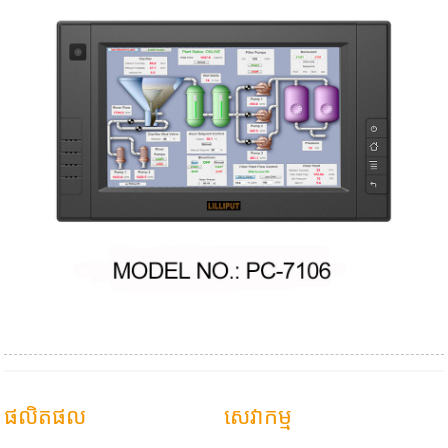
ផលិតផល
សេវាកម្ម