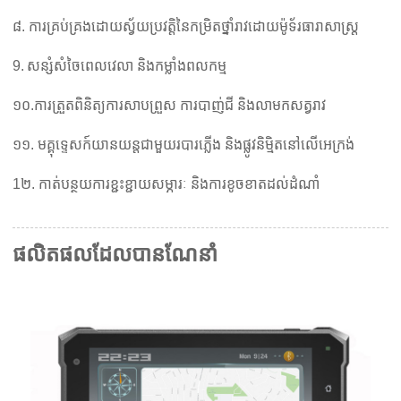
៨. ការគ្រប់គ្រងដោយស្វ័យប្រវត្តិនៃកម្រិតថ្នាំរាវដោយម៉ូទ័រធារាសាស្ត្រ
9.
សន្សំសំចៃពេលវេលា និងកម្លាំងពលកម្ម
១០.
ការត្រួតពិនិត្យការសាបព្រួស ការបាញ់ជី និងលាមកសត្វរាវ
១១. មគ្គុទ្ទេសក៍យានយន្តជាមួយរបារភ្លើង និងផ្លូវនិម្មិតនៅលើអេក្រង់
1
២. កាត់បន្ថយការខ្ជះខ្ជាយសម្ភារៈ និងការខូចខាតដល់ដំណាំ
ផលិតផលដែលបានណែនាំ