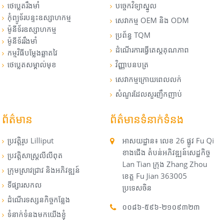
ថេប្លេតរឹងមាំ
បច្ចេកវិទ្យាស្នូល
កុំព្យូទ័របន្ទះឧស្សាហកម្ម
សេវាកម្ម OEM និង ODM
ម៉ូនីទ័រឧស្សាហកម្ម
ប្រព័ន្ធ TQM
ម៉ូនីទ័ររឹងមាំ
ដំណើរការធ្វើតេស្តគុណភាព
កម្មវិធីបម្លែងឆ្លាតវៃ
ថេប្លេតសម្គាល់មុខ
វិញ្ញាបនបត្រ
សេវាកម្មក្រោយពេលលក់
សំណួរដែលសួរញឹកញាប់
ព័ត៌មាន
ព័ត៌មានទំនាក់ទំនង
ប្រវត្តិរូប Lilliput
អាសយដ្ឋាន៖ លេខ 26 ផ្លូវ Fu Qi
ខាងជើង តំបន់អភិវឌ្ឍន៍សេដ្ឋកិច្ច
ប្រវត្តិសាស្ត្រលីលីពុត
Lan Tian ក្រុង Zhang Zhou
ក្រុមស្រាវជ្រាវ និងអភិវឌ្ឍន៍
ខេត្ត Fu Jian 363005
ទីផ្សារសកល
ប្រទេសចិន
ដំណើរទស្សនកិច្ច​កន្លែង​
០០៨៦-៥៩៦-២១០៩៣២៣
ទំនាក់ទំនងមកយើងខ្ញុំ