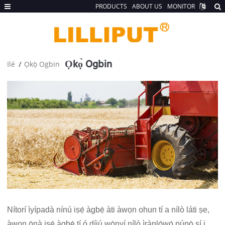
PRODUCTS
ABOUT US
MONITOR
Ọkọ̀ Ogbin
Ilé
Ọkọ̀ Ogbin
Nítorí ìyípadà nínú iṣẹ́ àgbẹ̀ àti àwọn ohun tí a nílò láti ṣe,
àwọn ọ̀nà iṣẹ́ àgbẹ̀ tí ó díjú wọ̀nyí nílò ìrànlọ́wọ́ púpọ̀ sí i