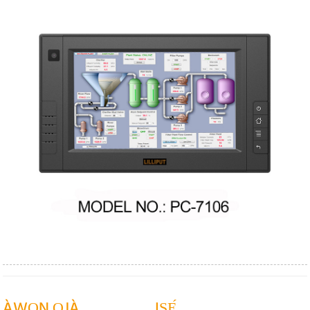
ÀWỌN ỌJÀ
IṢẸ́