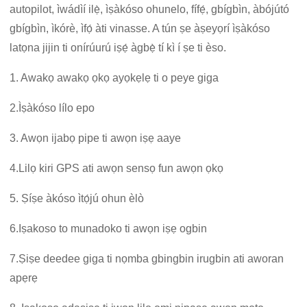
autopilot, ìwádìí ilẹ̀, ìṣàkóso ohunelo, fífẹ́, gbígbìn, àbójútó
gbígbìn, ìkórè, ìfọ́ àti vinasse. A tún ṣe àṣeyọrí ìṣàkóso
latọna jijin ti onírúurú iṣẹ́ àgbẹ̀ tí kì í ṣe ti èso.
1. Awakọ awakọ ọkọ ayọkẹlẹ ti o peye giga
2.
Ìṣàkóso lílo epo
3.
Awọn ijabọ pipe ti awọn iṣẹ aaye
4.
Lilọ kiri GPS ati awọn sensọ fun awọn ọkọ
5. Ṣíṣe àkóso ìtọ́jú ohun èlò
6.
Iṣakoso to munadoko ti awọn iṣẹ ogbin
7.
Ṣiṣe deedee giga ti nọmba gbingbin irugbin ati aworan
apẹrẹ