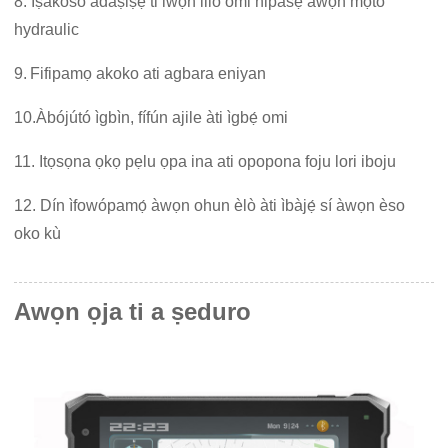
8. Iṣakoso adaṣiṣẹ ti iwọn lilo omi nipasẹ awọn mọto
hydraulic
9.
Fifipamọ akoko ati agbara eniyan
10.
Àbójútó ìgbìn, fífún ajile àti ìgbẹ́ omi
11. Itọsọna ọkọ pẹlu ọpa ina ati opopona foju lori iboju
1
2. Dín ìfowópamọ́ àwọn ohun èlò àti ìbàjẹ́ sí àwọn èso
oko kù
Awọn ọja ti a ṣeduro