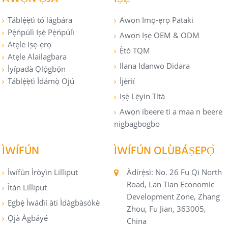
Táblẹ́ẹ̀tì tó lágbára
Awọn Imọ-ẹrọ Pataki
Pẹ́ńpúlì Iṣẹ́ Pẹ́ńpúlì
Awọn Iṣẹ OEM & ODM
Atẹle Iṣẹ-ẹrọ
Ètò TQM
Atẹle Alailagbara
Ilana Idanwo Didara
Ìyípadà Ọlọ́gbọ́n
Táblẹ́ẹ̀tì Ìdámọ̀ Ojú
Ìjẹ́rìí
Iṣẹ́ Lẹ́yìn Títà
Awọn ibeere ti a maa n beere
nigbagbogbo
ÌWÍFÚN
ÌWÍFÚN OLÙBÁṢEPỌ̀
Ìwífún Ìròyìn Lilliput
Àdírẹ́sì: No. 26 Fu Qi North
Road, Lan Tian Economic
Ìtàn Lilliput
Development Zone, Zhang
Ẹgbẹ́ Ìwádìí àti Ìdàgbàsókè
Zhou, Fu Jian, 363005,
Ọjà Àgbáyé
China