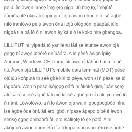
pẹ̀lú lílo àwọn irinṣẹ́ ìmọ̀-ẹ̀rọ gíga. Jù bẹ́ẹ̀ lọ, ìmójútó
ìfàmọ́ra ilẹ̀ oko àti ìtọ́pinpin ìtọ́jú àwọn ohun èlò iṣẹ́ àgbẹ̀
nílò ìrànlọ́wọ́ pẹ̀lú àwọn ọ̀nà ìtọ́jú ọlọ́gbọ́n, pàápàá jùlọ
nígbà tí a bá lò ó ní àwọn àyíká tí ó le koko níta gbangba.
LILLIPUT ní ìyípadà tó yanilẹ́nu láti ṣe àtúnṣe àwọn ọjà
gẹ́gẹ́ bí àwọn ìbéèrè oníbàárà. A lè pèsè àwọn ìpìlẹ̀
Android, Windows CE Linux, àti àwọn ìdáhùn batiri tó pẹ́
títí. Àwọn ọjà LILLIPUT's mobile data terminal (MDT) pèsè
ojútùú kọ̀ǹpútà tó ṣeé gbé kiri tó péye, wọ́n sì ń pèsè iṣẹ́ tó
lágbára. Wọ́n ń pèsè ìkójọpọ̀ dátà ní àkókò gidi, ìbánisọ̀rọ̀
àti ìṣàkóso iṣẹ́ àgbẹ̀ láti mú kí iṣẹ́ àgbẹ̀ pọ̀ sí i àti iye owó tó
ń náni. Lọ́wọ́lọ́wọ́, a ń lo àwọn ọjà wa ní gbogbogbòò nínú
iṣẹ́ àgbẹ̀ òde òní, àti ẹ̀rọ igbó, nípasẹ̀ àpapọ̀ pípé ti àwọn
sensọ̀ ẹ̀gbẹ́ oníbàárà àti ẹ̀rọ ìṣàfilọ́lẹ̀ tó ṣe pàtó. A ní
àkójọpọ̀ àwọn ohun èlò tí a ti kópa nínú wọn: ẹ̀rọ iṣẹ́ àgbẹ̀