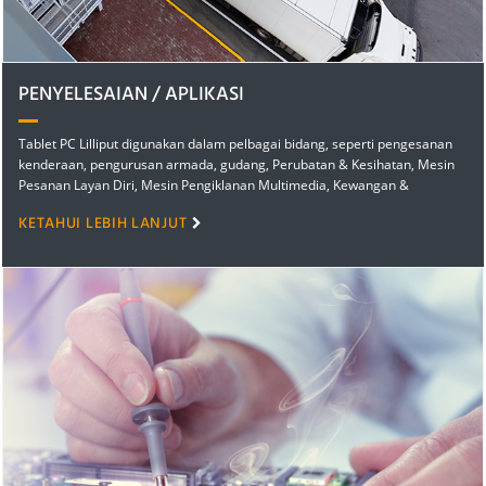
PENYELESAIAN / APLIKASI
Tablet PC Lilliput digunakan dalam pelbagai bidang, seperti pengesanan
kenderaan, pengurusan armada, gudang, Perubatan & Kesihatan, Mesin
Pesanan Layan Diri, Mesin Pengiklanan Multimedia, Kewangan &
Perbankan, Kediaman & Rumah Pintar, Alam Sekitar & Tenaga,
KETAHUI LEBIH LANJUT
Perniagaan & Pendidikan...