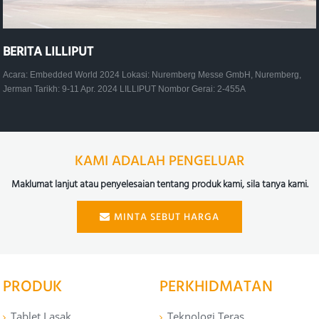
BERITA LILLIPUT
Acara: Embedded World 2024 Lokasi: Nuremberg Messe GmbH, Nuremberg,
Jerman Tarikh: 9-11 Apr. 2024 LILLIPUT Nombor Gerai: 2-455A
KAMI ADALAH PENGELUAR
Maklumat lanjut atau penyelesaian tentang produk kami, sila tanya kami.
MINTA SEBUT HARGA
PRODUK
PERKHIDMATAN
Tablet Lasak
Teknologi Teras