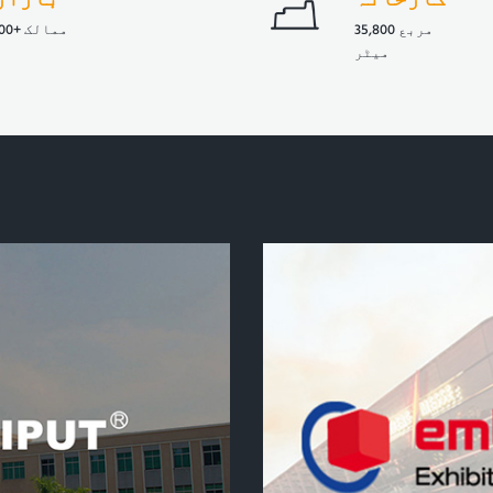
OEM اور ODM سروس
35,800 مربع
100+ ممالک
میٹر
Lilliput مختلف قسم کے بازاروں کے لیے اپنی مرضی کے
حل کے ڈیزائن، ترقی اور مینوفیکچرنگ میں مہارت
رکھتا ہے۔ اور ہماری انجینئرنگ ٹیم بصیرت انگیز
ڈیزائن اور انجینئرنگ خدمات فراہم کرے گی جس
میں...
مزید جانیں