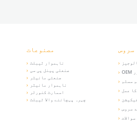
سروس
مصنوعات
لوجیز
ناہموار ٹیبلٹ
صنعتی پینل پی سی
صنعتی مانیٹر
م سسٹم
ناہموار مانیٹر
کا عمل
اسمارٹ کنورٹر
یکیشن
چہرہ پہچاننے والا ٹیبلٹ
د سروس
سوالات