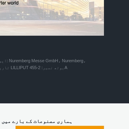
Germany تاریخ: اپریل 9-11۔ 2024 LILLIPUT بوتھ نمبر: 2-455A
ہماری مصنوعات کے بارے میں م