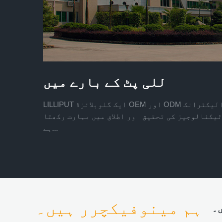
للی پٹ کے بارے میں
LILLIPUT ایک گلوبلائزڈ OEM اور ODM خدمات فراہم کنندہ ہے جو الیکٹرانک
یکنالوجیز کی تحقیق اور اطلاق میں مہارت رکھتا
ہے...
ہم مینوفیکچرر ہیں۔
ں۔