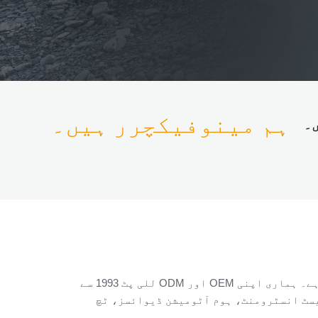
ہم مینوفیکچرر ہیں۔
ں۔
للی پٹ 1993 سے ODM اور OEM مصنوعات تیار اور ڈیلیور کر رہا ہے۔ ہماری اپنی R&D ٹیم ہے، لہذا مصنوعات کو آپ کی ضروریات کی بنیاد پر اپنی مرضی کے
یسٹ انسٹرومنٹ، ہوم آٹومیشن ڈیوائسز، ٹچ