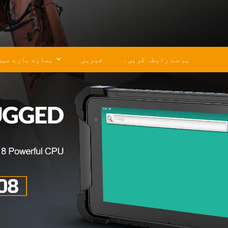
ہم سے رابطہ کریں۔
خبریں
ہمارے بارے میں