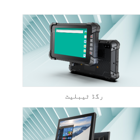
رگڈ ٹیبلیٹ