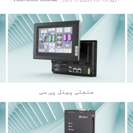
صنعتی پینل پی سی