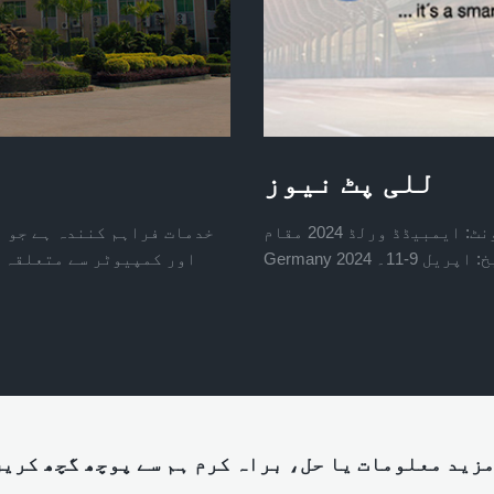
للی پٹ نیوز
ایونٹ: ایمبیڈڈ ورلڈ 2024 مقام: Nuremberg Messe GmbH، Nuremberg،
اور کمپیوٹر سے متعلقہ ٹ
زید معلومات یا حل، براہ کرم ہم سے پوچھ گچھ کری