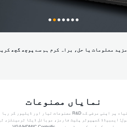
زید معلومات یا حل، براہ کرم ہم سے پوچھ گچھ کری
نمایاں مصنوعات
ول: ایمبیڈڈ کمپیوٹر پلیٹ فارمز، موبائل ڈیٹا ٹرمینلز، ٹ
VGA/HDMIC Controllic ایپس کے لیے کمپیوٹر وغیرہ