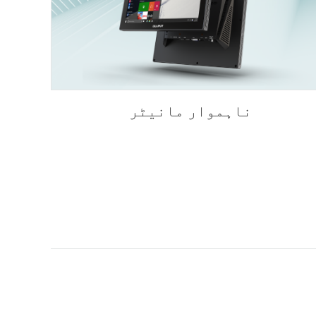
ناہموار مانیٹر