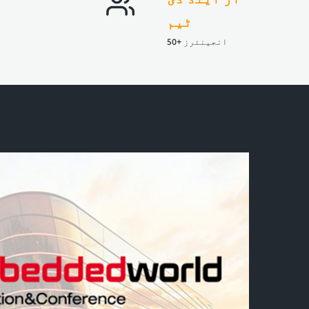
بنیادی ٹیکنالوجیز
ٹیم
50+ انجینئرز
ڈسپلے ٹکنالوجی اور امیج پروسیسنگ ٹیکنالوجی
میں 30+ سال سے زیادہ کا تجربہ رکھنے والا للی پٹ،
اور LCD مانیٹرز کے سب سے بنیادی سے شروع ہوا، اس
نے یکے بعد دیگرے مختلف قسم کے سویلین اور خصوصی
ڈسپلے ڈیوائسز کو لانچ کیا۔
مزید جانیں