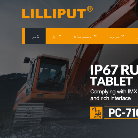
سروس
مصنوعات
حل
گھر