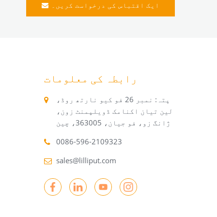
ایک اقتباس کی درخواست کریں۔
رابطہ کی معلومات
پتہ: نمبر 26 فو کیو نارتھ روڈ،
لین تیان اکنامک ڈویلپمنٹ زون،
ژانگ زو، فو جیان، 363005، چین
0086-596-2109323
sales@lilliput.com