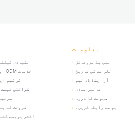
معلومات
للی پٹ پروفائل
بنیادی ٹیکنا
للی پٹ کی تاریخ
OEM اور ODM خدمات
آر اینڈ ڈی ٹیم
ٹی کیو ای
عالمی منڈی
کوالٹی ٹیسٹ 
سہولت کا دورہ
سرٹیف
ہم سے رابطہ کریں۔
فروخت کے بع
اکثر پوچھے گئے 