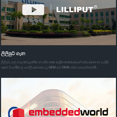
ලිලිපුට් ගැන
ලිලිපුට් යනු ඉලෙක්ට්‍රොනික හා පරිගණක ආශ්‍රිත තාක්ෂණයන් පර්යේෂණ හා යෙදීම්
සඳහා විශේෂිත වූ ගෝලීයකරණය වූ OEM සහ ODM සේවා සපයන්නෙකි...