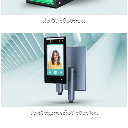
ස්මාර්ට් පරිවර්තකය
මුහුණු හඳුනාගැනීමේ පර්යන්තය