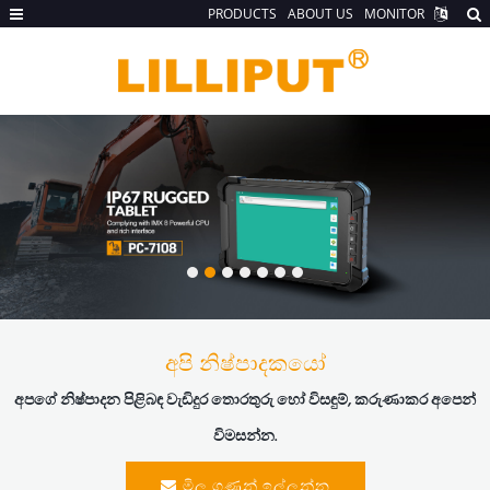
PRODUCTS
ABOUT US
MONITOR
අපි නිෂ්පාදකයෝ
අපගේ නිෂ්පාදන පිළිබඳ වැඩිදුර තොරතුරු හෝ විසඳුම්, කරුණාකර අපෙන්
විමසන්න.
මිල ගණන් ඉල්ලන්න