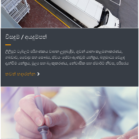
විසඳුම් / අයදුම්පත්
ලිලිපුට් ටැබ්ලට් පරිගණකය වාහන ලුහුබැඳීම, ගුවන් යානා කළමනාකරණය,
ගබඩාව, වෛද්‍ය සහ සෞඛ්‍ය, ස්වයං සේවා ඇණවුම් යන්ත්‍රය, බහුමාධ්‍ය වෙළඳ
දැන්වීම් යන්ත්‍රය, මූල්‍ය සහ බැංකුකරණය, නේවාසික සහ ස්මාර්ට් නිවස, පරිසරය
සහ බලශක්තිය, ව්‍යාපාර සහ අධ්‍යාපනය වැනි විවිධ ක්ෂේත්‍රවල භාවිතා වේ...
තවත් හදාරන්න