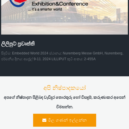
ලිලිපුට් ප්‍රවෘත්ති
සිදුවීම: Embedded World 2024 ස්ථානය: Nuremberg Messe GmbH, Nuremberg,
ජර්මනිය දිනය: අප්‍රේල් 9-11. 2024 LILLIPUT කුටි අංකය: 2-455A
අපි නිෂ්පාදකයෝ
අපගේ නිෂ්පාදන පිළිබඳ වැඩිදුර තොරතුරු හෝ විසඳුම්, කරුණාකර අපෙන්
විමසන්න.
මිල ගණන් ඉල්ලන්න