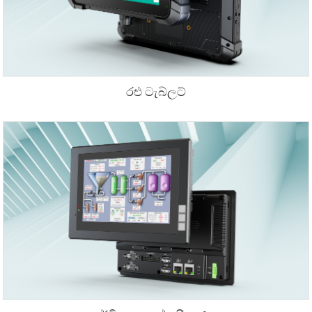
රළු ටැබ්ලට්