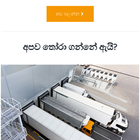
තව බලන්න
අපව තෝරා ගන්නේ ඇයි?