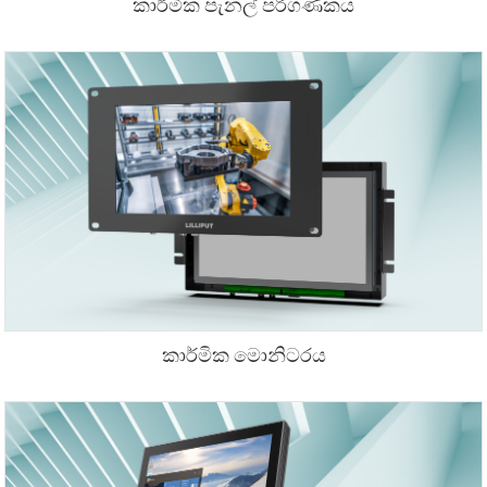
කාර්මික පැනල් පරිගණකය
කාර්මික මොනිටරය