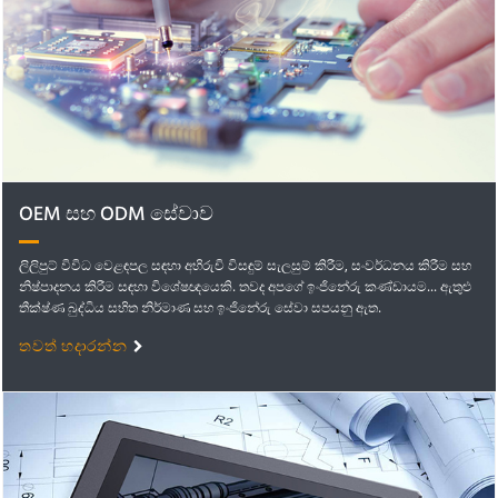
OEM සහ ODM සේවාව
ලිලිපුට් විවිධ වෙළඳපල සඳහා අභිරුචි විසඳුම් සැලසුම් කිරීම, සංවර්ධනය කිරීම සහ
නිෂ්පාදනය කිරීම සඳහා විශේෂඥයෙකි. තවද අපගේ ඉංජිනේරු කණ්ඩායම... ඇතුළු
තීක්ෂ්ණ බුද්ධිය සහිත නිර්මාණ සහ ඉංජිනේරු සේවා සපයනු ඇත.
තවත් හදාරන්න