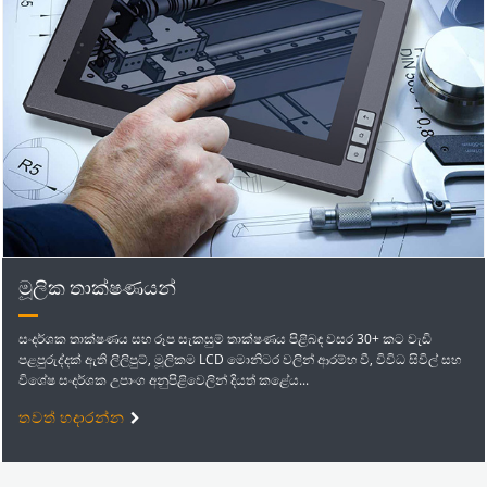
මූලික තාක්ෂණයන්
සංදර්ශක තාක්ෂණය සහ රූප සැකසුම් තාක්ෂණය පිළිබඳ වසර 30+ කට වැඩි
පළපුරුද්දක් ඇති ලිලිපුට්, මූලිකම LCD මොනිටර වලින් ආරම්භ වී, විවිධ සිවිල් සහ
විශේෂ සංදර්ශක උපාංග අනුපිළිවෙලින් දියත් කළේය...
තවත් හදාරන්න