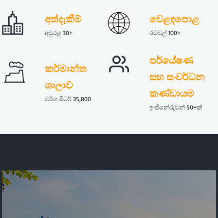
අත්දැකීම්
වෙළඳපොළ
අවුරුදු 30+
රටවල් 100+
පර්යේෂණ
කර්මාන්ත
සහ සංවර්ධන
ශාලාව
කණ්ඩායම
වර්ග මීටර් 35,800
ඉංජිනේරුවන් 50+ක්