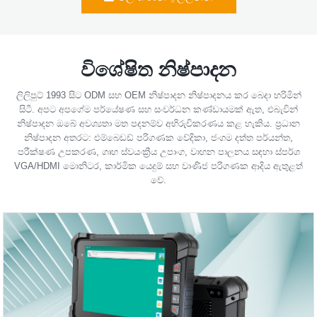
විශේෂිත නිෂ්පාදන
ලිලිපුට් 1993 සිට ODM සහ OEM නිෂ්පාදන නිෂ්පාදනය කර බෙදා හරිමින්
සිටී. අපට අපගේම පර්යේෂණ සහ සංවර්ධන කණ්ඩායමක් ඇත, එබැවින්
නිෂ්පාදන ඔබේ අවශ්‍යතා මත පදනම්ව අභිරුචිකරණය කළ හැකිය. ප්‍රධාන
නිෂ්පාදන අතරට: එම්බෙඩඩ් පරිගණක වේදිකා, ජංගම දත්ත පර්යන්ත,
පරීක්ෂණ උපකරණ, ගෘහ ස්වයංක්‍රීය උපාංග, වාහන පාලනය සඳහා ස්පර්ශ
VGA/HDMI මොනිටර, කාර්මික යෙදුම් සහ වාණිජ පරිගණක ආදිය ඇතුළත්
වේ.