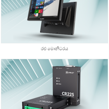
රළු මොනිටරය