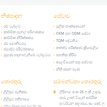
නිෂ්පාදන
සේවාව
රළු ටැබ්ලට්
මූලික තාක්ෂණයන්
කාර්මික පැනල් පරිගණකය
OEM සහ ODM සේවා
කාර්මික නිරීක්ෂකය
TQM පද්ධතිය
රළු මොනිටරය
තත්ත්ව පරීක්ෂණ ක්‍රියාවලිය
ස්මාර්ට් පරිවර්තකය
මුහුණු හඳුනාගැනීමේ ටැබ්ලටය
සහතික කිරීම
අලෙවියෙන් පසු සේවාව
නිති අසන පැණ
තොරතුරු
සම්බන්ධතා තොරතුරු
ලිලිපුට් පැතිකඩ
ලිපිනය: අංක 26 ෆු කි උතුරු
පාර, ලාන් ටියැන් ආර්ථික
ලිලිපුට් ඉතිහාසය
සංවර්ධන කලාපය, ෂැං ෂෝ, ෆු
පර්යේෂණ සහ සංවර්ධන