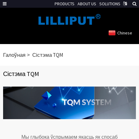
PRODUCTS
ABOUT US
SOLUTIONS
Chinese
Галоўная
Сістэма TQM
Сістэма TQM
Мы глыбока ўспрымаем якасць як спосаб