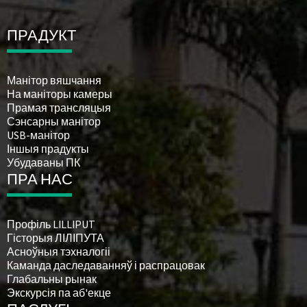
ПРАДУКТ
Манітор вяшчання
На маніторы камеры
Прамая трансляцыя
Сэнсарны манітор
USB-манітор
Іншыя прадукты
Убудаваны ПК
ПРА НАС
Профіль LILLIPUT
Гісторыя ЛІЛІПУТА
Асноўныя тэхналогіі
Каманда даследаванняў і распрацовак
Глабальны рынак
Экскурсія па аб'екце