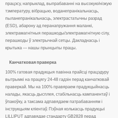
працэсу, напрыклад, выпрабаванні на высокую/нізкую
тэмпературу, вібрацыю, воданепранікальнасць,
пыланепранікальнасць, электрастатычны разрад
(ESD), абарону ад перанапружання маланкі,
электрамагнітныя перашкоды/электрамагнітную сілу,
перашкоды ў электрычнай сетцы. Дакладнасць і
крытыка — нашы прынцыпы працы.
Канчатковая праверка
100% гатовая прадукцыя павінна прайсці працэдуру
вытрымкі на працягу 24-48 гадзін перад канчатковай
праверкай. Мы на 100% правяраем прадукцыйнасць
налады, якасць дысплея, стабільнасць кампанентаў і
ўпакоўку, а таксама адпавядаем патрабаванням і
інструкцыям кліентаў. Пэўная колькасць прадукцыі
LILLIPUT адпавядае стандарту GB2828 перад