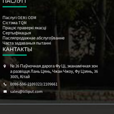
ПАСЛУГІ
Паслугі OEM і ODM
Сістэма TQM
Працэс праверкі якасці
Сертыфікацыя
Пасляпродажнае абслугоўванне
Часта задаваныя пытанні
КАНТАКТЫ
№ 26 Паўночная дарога Фу Ці, эканамічная зон
а развіцця Лань Цянь, Чжан Чжоу, Фу Цзянь, 36
3005, Кітай
0086-596-2109323/2109661
sales@lilliput.com