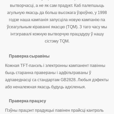
вытворчасці, а не як сам прадукт. Каб палепшыць
агульную якасць да больш высокага ўзроўню, у 1998
годзе наша кампанія запусціла новую кампанію па
ўсеагульным кіраванні якасцю (TQM). З таго часу мы
інтэгравалі кожную вытворчую працэдуру ў нашу
сістэму TQM.
Праверка сыравіны
Кожная TFT-панэль і электронны кампанент павінны
быць старанна правераны і адфільтраваны ў
адпаведнасці са стандартам GB2828. Любыя дэфекты
або неналежная якасць будуць адхіленыя.
Праверка працэсу
Пэўны працэнт прадукцыі павінен прайсці кантроль