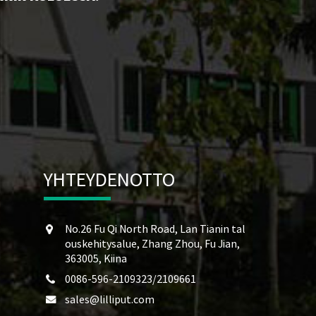
YHTEYDENOTTO
No.26 Fu Qi North Road, Lan Tianin tal
ouskehitysalue, Zhang Zhou, Fu Jian,
363005, Kiina
0086-596-2109323/2109661
sales@lilliput.com