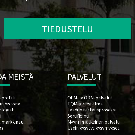
TIEDUSTELU
OA MEISTÄ
PALVELUT
profiili
OEM- ja ODM-palvelut
n historia
TQM-järjestelmä
ologiat
Laadun testausprosessi
i
Sertifiointi
t markkinat
Myynnin jälkeinen palvelu
os
Usein kysytyt kysymykset