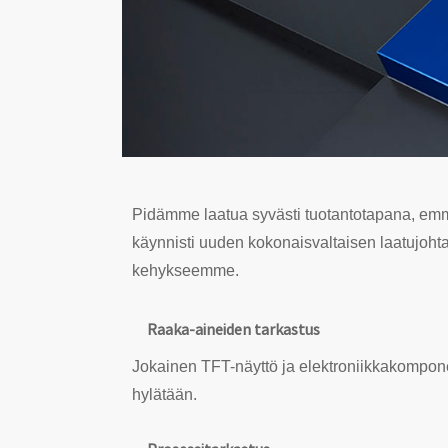
Pidämme laatua syvästi tuotantotapana, em
käynnisti uuden kokonaisvaltaisen laatujoh
kehykseemme.
Raaka-aineiden tarkastus
Jokainen TFT-näyttö ja elektroniikkakomponent
hylätään.