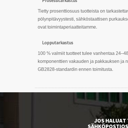
Prosessitarkastus
Tietty prosenttiosuus tuotteista on tarkastett
pölynpitävyystesti, sähköstaattisen purkaukse
ovat toimintaperiaatteitamme.
Lopputarkastus
100 % valmiit tuotteet tulee vanhentaa 24–48
komponenttien vakauden ja pakkauksen ja no
GB2828-standardin ennen toimitusta.
JOS HALUAT 
SÄHKÖPOSTIOSO