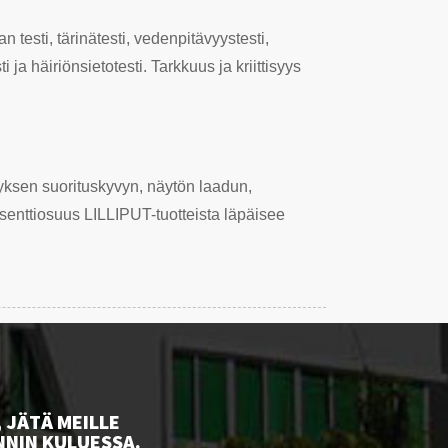
 testi, tärinätesti, vedenpitävyystesti,
a häiriönsietotesti. Tarkkuus ja kriittisyys
tyksen suorituskyvyn, näytön laadun,
enttiosuus LILLIPUT-tuotteista läpäisee
 JÄTÄ MEILLE
NNIN KULUESSA.