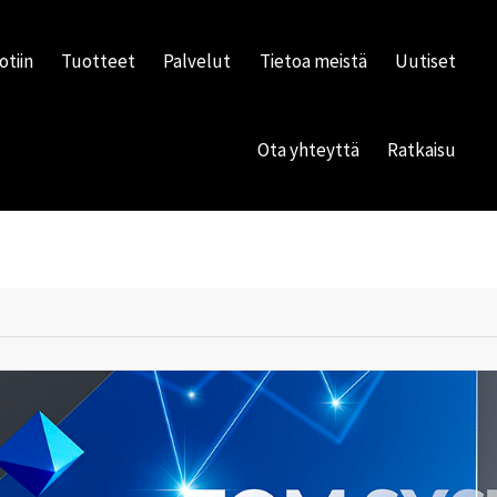
otiin
Tuotteet
Palvelut
Tietoa meistä
Uutiset
Ota yhteyttä
Ratkaisu