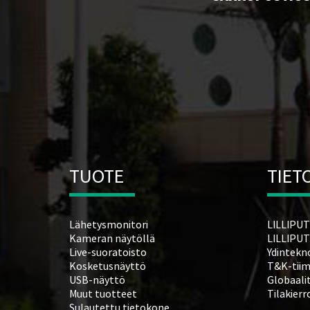
TUOTE
TIET
Lähetysmonitori
LILLIPUT-
Kameran näytöllä
LILLIPUTi
Live-suoratoisto
Ydintekn
Kosketusnäyttö
T&K-tiim
USB-näyttö
Globaali
Muut tuotteet
Tilakierr
Sulautettu tietokone