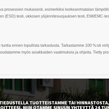
ava prosessien mukaisesti, esimerkiksi korkean/matalan lämpötilan
n (ESD) testi, ukkosen ylijännitesuojauksen testi, EMI/EMC-testi j
 tuntia ennen lopullista tarkastusta. Tarkastamme 100 %:sti viri
udatamme myös asiakkaiden vaatimuksia ja ohjeita. Tietty pros
TIEDUSTELLA TUOTTEISTAMME TAI HINNASTOSTA,
ITTEESI, NIIN OTAMME SINUUN YHTEYTTÄ 24 TU