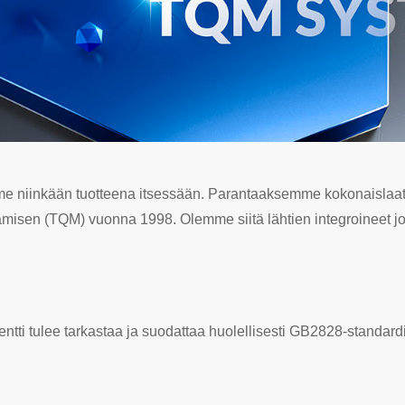
me niinkään tuotteena itsessään. Parantaaksemme kokonaislaa
tamisen (TQM) vuonna 1998. Olemme siitä lähtien integroineet 
ti tulee tarkastaa ja suodattaa huolellisesti GB2828-standardin