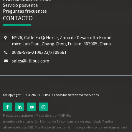
Servicio posventa
Preguntas frecuentes
CONTACTO
Nº 26, Calle Fu Qi Norte, Zona de Desarrollo Econó
mico Lan Tian, ​​Zhang Zhou, Fu Jian, 363005, China
0086-596-2109323/2109661
sales@lilliput.com
© Copyright - 1993-2026 LILLIPUT: Todos los derechos reservados.
Productos populares
-
Mapa del sitio
-
AMP Móvil
monitor de transmisión
,
Monitor de TV con cámara de seguridad
,
Monitor
alimentado por USB
,
Monitor táctil con panel infrarrojo
,
Monitor de montaje en rack