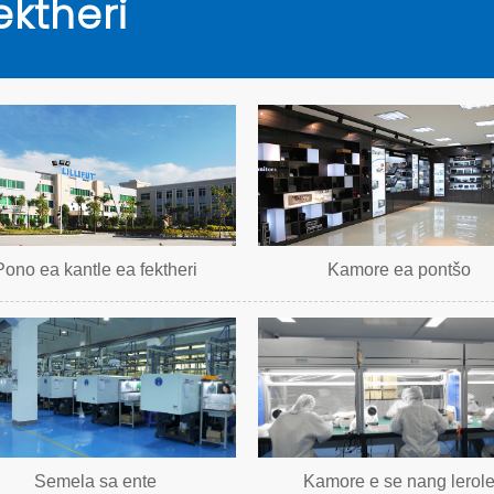
ektheri
Pono ea kantle ea fektheri
Kamore ea pontšo
Semela sa ente
Kamore e se nang lerol