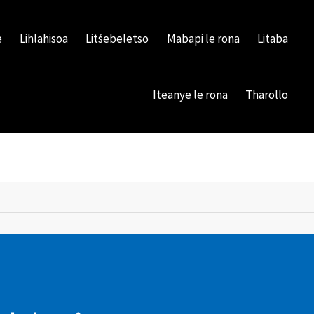
e
Lihlahisoa
Litšebeletso
Mabapi le rona
Litaba
Iteanye le rona
Tharollo