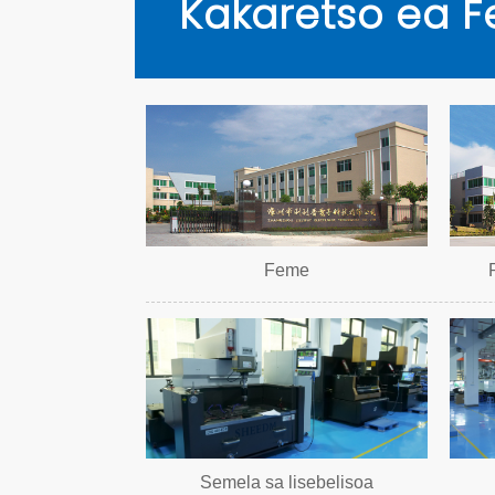
Kakaretso ea F
Feme
Semela sa lisebelisoa