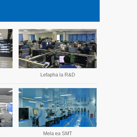
Lefapha la R&D
e
Mela ea SMT