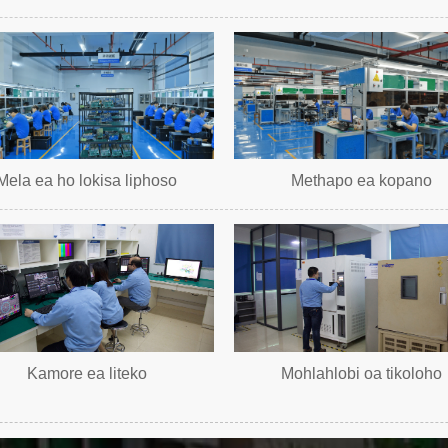
Mela ea ho lokisa liphoso
Methapo ea kopano
Kamore ea liteko
Mohlahlobi oa tikoloho