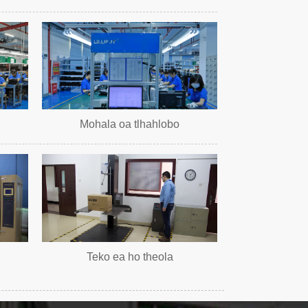
Mohala oa tlhahlobo
Teko ea ho theola