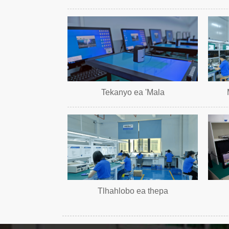
Tekanyo ea 'Mala
Tlhahlobo ea thepa