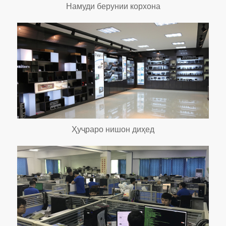
Намуди берунии корхона
Ҳуҷраро нишон диҳед