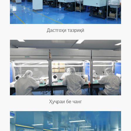
Дастгоҳи тазриқӣ
Ҳуҷраи бе чанг