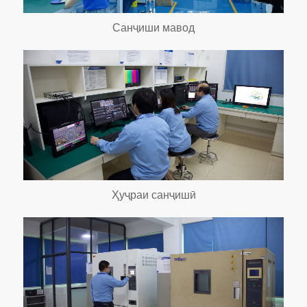
Санҷиши мавод
Ҳуҷраи санҷишӣ