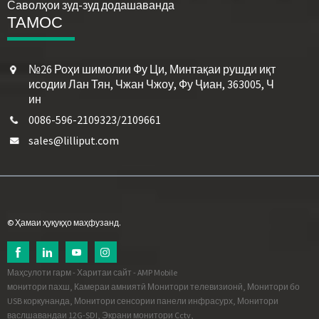
Саволҳои зуд-зуд додашаванда
ТАМОС
№26 Роҳи шимолии Фу Ци, Минтақаи рушди иқт
исодии Лан Тян, Чжан Чжоу, Фу Ҷиан, 363005, Ч
ин
0086-596-2109323/2109661
sales@lilliput.com
© Ҳамаи ҳуқуқҳо маҳфузанд.
Маҳсулоти гарм
-
Харитаи сайт
-
AMP Mobile
монитори пахш
,
Камераи амниятӣ Монитори телевизионӣ
,
Монитори бо
USB коркунанда
,
Монитори сенсории панели инфрасурх
,
Монитори
васлшавандаи 12G-SDI
,
Экрани монитори Cctv
,