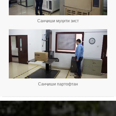
Санҷиши муҳити зист
Санҷиши партофтан