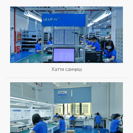
Хатти санҷиш