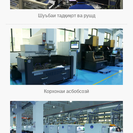
Шуъбаи тадқиқот ва рушд
Корхонаи асбобсозӣ