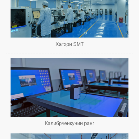
Хатҳои SMT
Калибрченкунии ранг