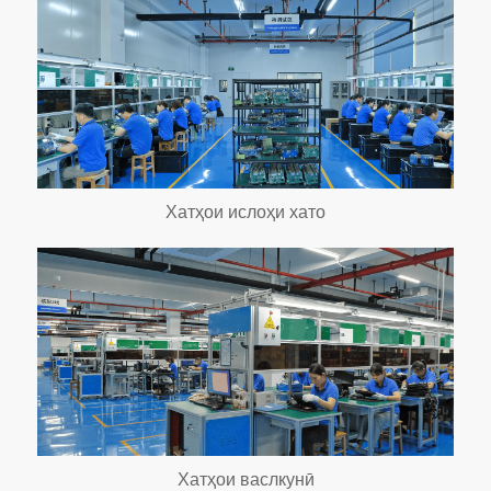
Хатҳои ислоҳи хато
Хатҳои васлкунӣ