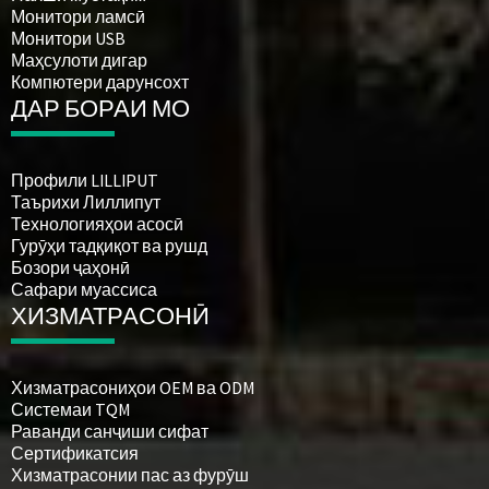
Монитори ламсӣ
Монитори USB
Маҳсулоти дигар
Компютери дарунсохт
ДАР БОРАИ МО
Профили LILLIPUT
Таърихи Лиллипут
Технологияҳои асосӣ
Гурӯҳи тадқиқот ва рушд
Бозори ҷаҳонӣ
Сафари муассиса
ХИЗМАТРАСОНӢ
Хизматрасониҳои OEM ва ODM
Системаи TQM
Раванди санҷиши сифат
Сертификатсия
Хизматрасонии пас аз фурӯш