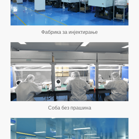
Фабрика за инјектирање
Соба без прашина