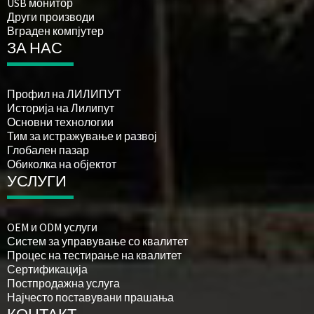
USB монитор
Други производи
Вграден компјутер
ЗА НАС
Профил на ЛИЛИПУТ
Историја на Лилипут
Основни технологии
Тим за истражување и развој
Глобален пазар
Обиколка на објектот
УСЛУГИ
OEM и ODM услуги
Систем за управување со квалитет
Процес на тестирање на квалитет
Сертификација
Постпродажна услуга
Најчесто поставувани прашања
КОНТАКТ