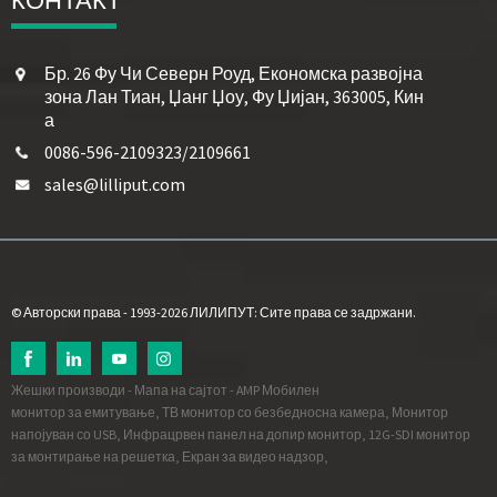
Бр. 26 Фу Чи Северн Роуд, Економска развојна
зона Лан Тиан, Џанг Џоу, Фу Џијан, 363005, Кин
а
0086-596-2109323/2109661
sales@lilliput.com
© Авторски права - 1993-2026 ЛИЛИПУТ: Сите права се задржани.
Жешки производи
-
Мапа на сајтот
-
AMP Мобилен
монитор за емитување
,
ТВ монитор со безбедносна камера
,
Монитор
напојуван со USB
,
Инфрацрвен панел на допир монитор
,
12G-SDI монитор
за монтирање на решетка
,
Екран за видео надзор
,