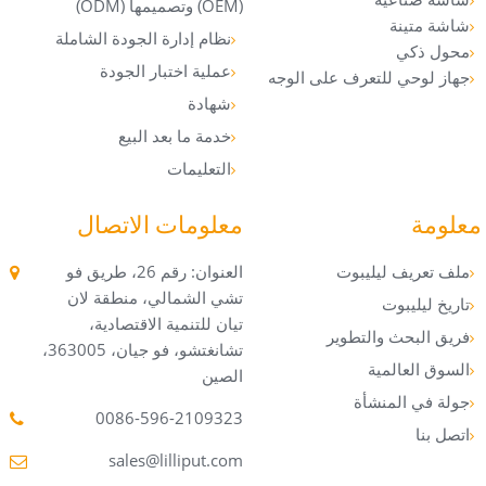
(OEM) وتصميمها (ODM)
شاشة متينة
نظام إدارة الجودة الشاملة
محول ذكي
عملية اختبار الجودة
جهاز لوحي للتعرف على الوجه
شهادة
خدمة ما بعد البيع
التعليمات
معلومة
معلومات الاتصال
ملف تعريف ليليبوت
العنوان: رقم 26، طريق فو
تشي الشمالي، منطقة لان
تاريخ ليليبوت
تيان للتنمية الاقتصادية،
فريق البحث والتطوير
تشانغتشو، فو جيان، 363005،
السوق العالمية
الصين
جولة في المنشأة
0086-596-2109323
اتصل بنا
sales@lilliput.com