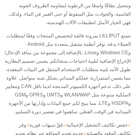
وتتحمل نطاقًا واسعًا من الرطوبة لمقاومة الظروف الجوية
القاسية، والحوادث مثل السقوط أو حتى الغمر في الماء. ولذلك،
فهي الخيار الأمثل لتطبيقات الآلات الهندسية.
تتمتع LILLIPUT بمرونة فائقة لتخصيص المنتجات وفقًا لمتطلبات
العملاء بدقة. نوفر أنظمة تشغيل متعددة مثل Android
وWindows CE وLinux، بالإضافة إلى مجموعة من منافذ الإدخال/
الإخراج الإضافية لتلبية احتياجات منتجاتكم. يضمن تصميم البطارية
طويل الأمد تلبية متطلبات الاستخدام المتنقل في البيئات المعقدة،
مما يضمن استمرارية عملكم الميداني بشكل شبه متواصل. علاوة
على ذلك، تدعم أجهزة الكمبيوتر المدمجة لدينا ناقل CAN ومعايير
لاسلكية متنوعة مثل WLAN/WAP وUMTS وGPRS وGSM
وHSDPA وLTE، مما يتيح لكم جمع البيانات وإدارتها من الأجهزة
الميدانية في الوقت الفعلي. ساهموا في تقصير دورة التسليم.
خفض تكاليف التشغيل الإجمالية
تلقَّ تنبيهات فورية
وفر
تكاليف الوقود والصيانة
خدمة تحديد المواقع عبر نظام تحديد