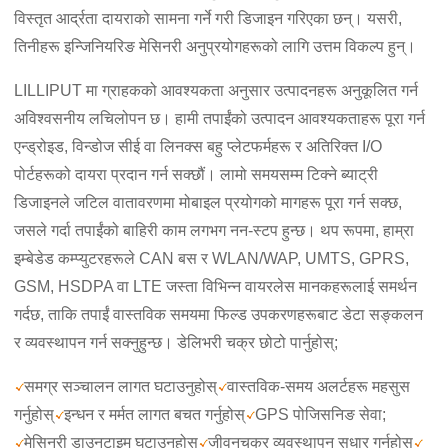
विस्तृत आर्द्रता दायराको सामना गर्ने गरी डिजाइन गरिएका छन्। यसरी,
तिनीहरू इन्जिनियरिङ मेसिनरी अनुप्रयोगहरूको लागि उत्तम विकल्प हुन्।
LILLIPUT मा ग्राहकको आवश्यकता अनुसार उत्पादनहरू अनुकूलित गर्न
अविश्वसनीय लचिलोपन छ। हामी तपाईंको उत्पादन आवश्यकताहरू पूरा गर्न
एन्ड्रोइड, विन्डोज सीई वा लिनक्स बहु प्लेटफर्महरू र अतिरिक्त I/O
पोर्टहरूको दायरा प्रदान गर्न सक्छौं। लामो समयसम्म टिक्ने ब्याट्री
डिजाइनले जटिल वातावरणमा मोबाइल प्रयोगको मागहरू पूरा गर्न सक्छ,
जसले गर्दा तपाईंको बाहिरी काम लगभग नन-स्टप हुन्छ। थप रूपमा, हाम्रा
इम्बेडेड कम्प्युटरहरूले CAN बस र WLAN/WAP, UMTS, GPRS,
GSM, HSDPA वा LTE जस्ता विभिन्न वायरलेस मानकहरूलाई समर्थन
गर्दछ, ताकि तपाईं वास्तविक समयमा फिल्ड उपकरणहरूबाट डेटा सङ्कलन
र व्यवस्थापन गर्न सक्नुहुन्छ। डेलिभरी चक्र छोटो पार्नुहोस्;
समग्र सञ्चालन लागत घटाउनुहोस्
वास्तविक-समय अलर्टहरू महसुस
गर्नुहोस्
इन्धन र मर्मत लागत बचत गर्नुहोस्
GPS पोजिसनिङ सेवा;
मेसिनरी डाउनटाइम घटाउनुहोस्
जीवनचक्र व्यवस्थापन सुधार गर्नुहोस्