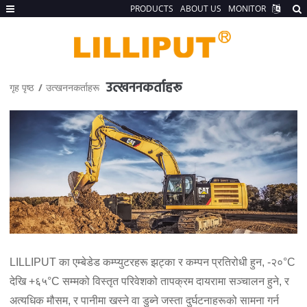
PRODUCTS
ABOUT US
MONITOR
उत्खननकर्ताहरू
गृह पृष्ठ
उत्खननकर्ताहरू
LILLIPUT का एम्बेडेड कम्प्युटरहरू झट्का र कम्पन प्रतिरोधी हुन, -२०°C
देखि +६५°C सम्मको विस्तृत परिवेशको तापक्रम दायरामा सञ्चालन हुने, र
अत्यधिक मौसम, र पानीमा खस्ने वा डुब्ने जस्ता दुर्घटनाहरूको सामना गर्न