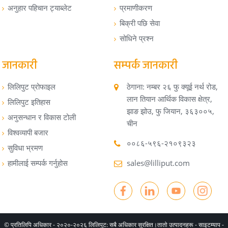
अनुहार पहिचान ट्याब्लेट
प्रमाणीकरण
बिक्री पछि सेवा
सोधिने प्रश्न
जानकारी
सम्पर्क जानकारी
लिलिपुट प्रोफाइल
ठेगाना: नम्बर २६ फु क्यूई नर्थ रोड,
लान तियान आर्थिक विकास क्षेत्र,
लिलिपुट इतिहास
झाङ झोउ, फु जियान, ३६३००५,
अनुसन्धान र विकास टोली
चीन
विश्वव्यापी बजार
००८६-५९६-२१०९३२३
सुविधा भ्रमण
हामीलाई सम्पर्क गर्नुहोस
sales@lilliput.com
© प्रतिलिपि अधिकार - २०२०-२०२६ लिलिपुट: सबै अधिकार सुरक्षित।
तातो उत्पादनहरू
-
साइटम्याप
-