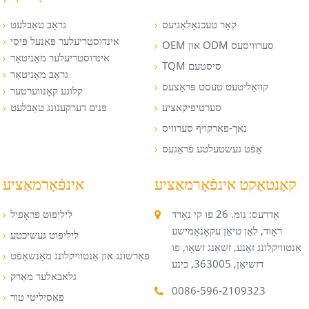
קאָר טעכנאָלאָגיעס
גראָב טאַבלעט
אינדוסטריעלער פּאַנעל פּיסי
OEM און ODM סערוויסעס
אינדוסטריעלער מאָניטאָר
TQM סיסטעם
גראָב מאָניטאָר
קוואַליטעט טעסט פּראָצעס
קלוגע קאָנווערטער
סערטיפיקאציע
פּנים דערקענונג טאַבלעט
נאך-פארקויף סערוויס
אָפֿט געשטעלטע פֿראַגעס
קאָנטאַקט אינפֿאָרמאַציע
אינפֿאָרמאַציע
אַדרעס: נומ. 26 פו קי נאָרד
ליליפּוט פּראָפיל
ראָוד, לאַן טיאַן עקאָנאָמישע
ליליפּוט געשיכטע
אַנטוויקלונג זאָנע, זשאַנג זשאָו, פו
פאָרשונג און אַנטוויקלונג מאַנשאַפֿט
דזשיאַן, 363005, כינע
גלאבאלער מאַרק
0086-596-2109323
פאַסיליטי טור