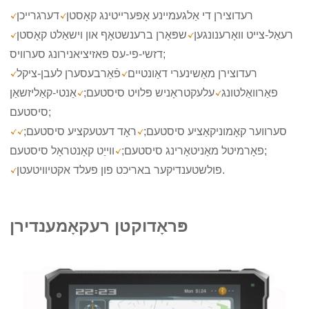
רעדוצירן די אַלגעמיינע אָפּערייטינג קאָסטן
דערגרייכן
רעאַל-צייט וואָרענונגען
שפּאָרן ברענשטאָף און וישאַלט קאָסטן
דזשי-פי-עס פאזיציאנירונג סערוויס;
רעדוצירן מאַשינערי דאַונטיים
פֿאַרבעסערן לעבן-ציקל
פאַרוואַלטונג
עלעקטראָניש פּלויט סיסטעם;
אַנטי-קאַליזשאַן
סיסטעם;
סערווער קאָמוניקאַציע סיסטעם;
ראָד דעטעקציע סיסטעם;
ווייַט קאָנטראָל סיסטעם;
פאָרמיטל מאָניטאָרינג סיסטעם;
פולשטענדיקער באריכט פון פעלד אקטיוויטעטן.
פּראָדוקטן רעקאָמענדירן