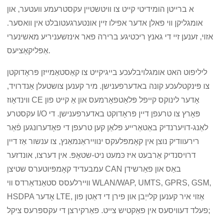
א ברייטן הומידיטי קייט צו וויטשטיין עקסטרעמע וועטער, און
אומגליקן ווי פאלן אדער אפילו זיין אונטערגעטובלט אין וואסער.
אזוי, זענען זיי די גאנץ ריכטיגע ברירה פאר אינזשעניריע מאשינערי
אַפּליקאַציעס.
ליליפוט האט אומגלויבלעכע בייגיקייט צו קאַסטאַמייזן פּראָדוקטן
צו פּינקטלעכע קונה באדערפענישן. מיר קענען צושטעלן אַנדרויד,
ווינדאָוז CE אָדער לינוקס קייפל פּלאַטפאָרמעס און אַ קייט פון
עקסטרע I/O פּאָרץ צו טרעפן דיין פּראָדוקט באדערפענישן. די
לאַנג-דויערנדיק באַטאַרייע פּלאַן קען טרעפן די פאָדערונגען פֿאַר
רירעוודיק נוצן אין קאָמפּלעקס ינווייראַנמאַנץ, צו ענשור אַז דיין
דרויסנדיק אַרבעט איז כּמעט ניט-שטאָפּ. אין דערצו, אונדזער
עמבעדיד קאָמפּיוטערס שטיצן CAN באַס און פאַרשידן
וויירלעסס סטאַנדאַרדס ווי WLAN/WAP, UMTS, GPRS, GSM,
HSDPA אָדער LTE, אַזוי איר קענען קלייַבן און פירן די דאַטן פון
פעלד דעוויסעס אין פאַקטיש צייט. פאַרקירצן די עקספּרעס ציקל;