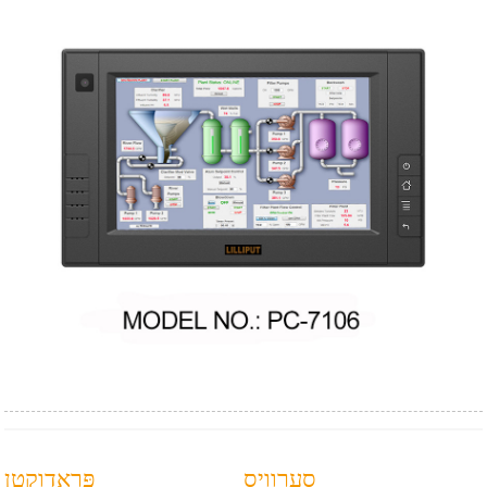
סערוויס
פּראָדוקטן