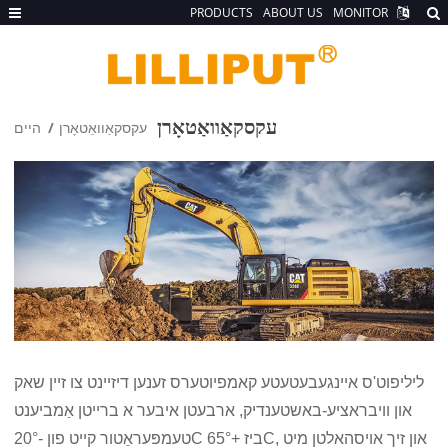
PRODUCTS
ABOUT US
MONITOR
עקסקאַוואַטאָרן
עקסקאַוואַטאָרן
היים
ליליפוט'ס איינגעבעטעטע קאמפיוטערס זענען דיזיינט צו זיין שאק
און וויבראציע-באשטענדיק, ארבעטן איבער א ברייטן אַמביענט
טעמפּעראַטור קייט פון -20°C ביז +65°C, און זיך אויסהאלטן מיט