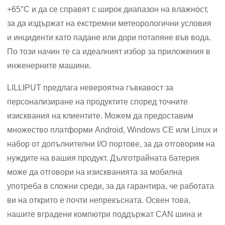
+65°C и да се справят с широк диапазон на влажност,
за да издържат на екстремни метеорологични условия
и инциденти като падане или дори потапяне във вода.
По този начин те са идеалният избор за приложения в
инженерните машини.
LILLIPUT предлага невероятна гъвкавост за
персонализиране на продуктите според точните
изисквания на клиентите. Можем да предоставим
множество платформи Android, Windows CE или Linux и
набор от допълнителни I/O портове, за да отговорим на
нуждите на вашия продукт. Дълготрайната батерия
може да отговори на изискванията за мобилна
употреба в сложни среди, за да гарантира, че работата
ви на открито е почти непрекъсната. Освен това,
нашите вградени компютри поддържат CAN шина и