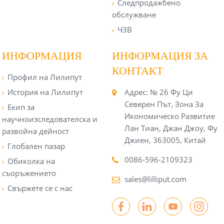
Следпродажбено
обслужване
ЧЗВ
ИНФОРМАЦИЯ
ИНФОРМАЦИЯ ЗА
КОНТАКТ
Профил на Лилипут
История на Лилипут
Адрес: № 26 Фу Ци
Северен Път, Зона За
Екип за
Икономическо Развитие
научноизследователска и
Лан Тиан, Джан Джоу, Фу
развойна дейност
Джиен, 363005, Китай
Глобален пазар
0086-596-2109323
Обиколка на
съоръжението
sales@lilliput.com
Свържете се с нас