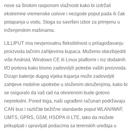
nose sa širokim rasponom vlažnosti kako bi izdržali
ekstremne vremenske uslove i nezgode poput pada ili čak
potapanja u vodu. Stoga su savršen izbor za primjenu u
inženjerskim mašinama.
LILLIPUT ima nevjerovatnu fleksibilnost u prilagođavanju
proizvoda tačnim zahtjevima kupaca. Možemo obezbijediti
više Android, Windows CE ili Linux platformi i niz dodatnih
I/O portova kako bismo zadovoljili potrebe vaših proizvoda.
Dizajn baterije dugog vijeka trajanja može zadovoljiti
zahtjeve mobilne upotrebe u složenim okruženjima, kako bi
se osiguralo da vaš rad na otvorenom bude gotovo
neprekidni. Pored toga, naši ugrađeni računari podržavaju
CAN bus i različite bežične standarde poput WLAN/WAP,
UMTS, GPRS, GSM, HSDPA ili LTE, tako da možete
prikupljati i upravljati podacima sa terenskih uređaja u