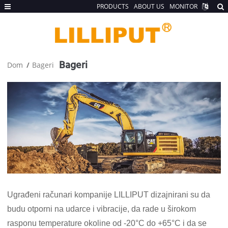
PRODUCTS
ABOUT US
MONITOR
Bageri
Dom
Bageri
Ugrađeni računari kompanije LILLIPUT dizajnirani su da
budu otporni na udarce i vibracije, da rade u širokom
rasponu temperature okoline od -20°C do +65°C i da se