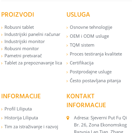
PROIZVODI
USLUGA
Robusni tablet
Osnovne tehnologije
Industrijski panelni računar
OEM i ODM usluge
Industrijski monitor
TQM sistem
Robusni monitor
Proces testiranja kvalitete
Pametni pretvarač
Tablet za prepoznavanje lica
Certifikacija
Postprodajne usluge
Često postavljana pitanja
INFORMACIJE
KONTAKT
INFORMACIJE
Profil Liliputa
Historija Liliputa
Adresa: Sjeverni Put Fu Qi
Br. 26, Zona Ekonomskog
Tim za istraživanje i razvoj
Razvoja Lan Tian, ​​Zhang